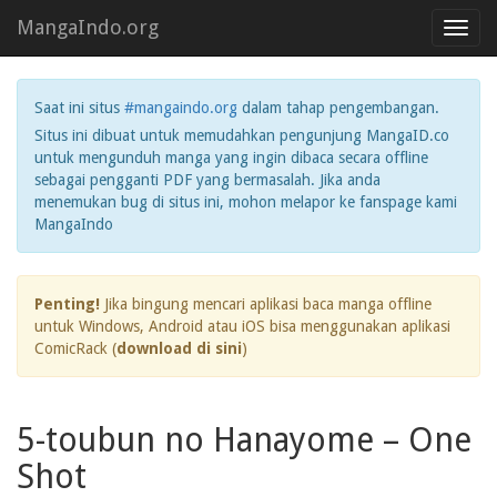
MangaIndo.org
Toggl
navig
Saat ini situs
#mangaindo.org
dalam tahap pengembangan.
Situs ini dibuat untuk memudahkan pengunjung MangaID.co
untuk mengunduh manga yang ingin dibaca secara offline
sebagai pengganti PDF yang bermasalah. Jika anda
menemukan bug di situs ini, mohon melapor ke fanspage kami
MangaIndo
Penting!
Jika bingung mencari aplikasi baca manga offline
untuk Windows, Android atau iOS bisa menggunakan aplikasi
ComicRack (
download di sini
)
5-toubun no Hanayome – One
Shot