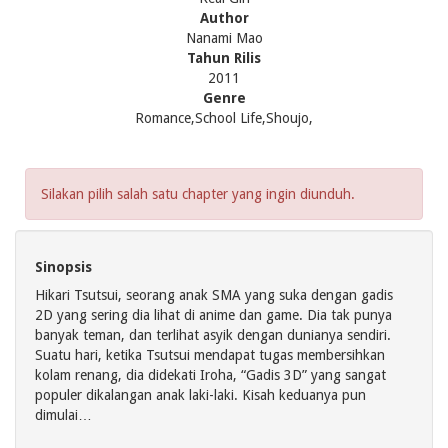
Author
Nanami Mao
Tahun Rilis
2011
Genre
Romance,School Life,Shoujo,
Silakan pilih salah satu chapter yang ingin diunduh.
Sinopsis
Hikari Tsutsui, seorang anak SMA yang suka dengan gadis
2D yang sering dia lihat di anime dan game. Dia tak punya
banyak teman, dan terlihat asyik dengan dunianya sendiri.
Suatu hari, ketika Tsutsui mendapat tugas membersihkan
kolam renang, dia didekati Iroha, “Gadis 3D” yang sangat
populer dikalangan anak laki-laki. Kisah keduanya pun
dimulai…